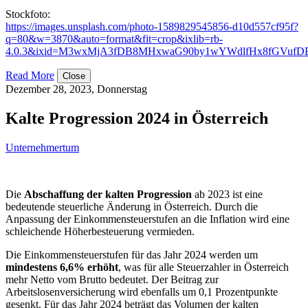
Stockfoto:
https://images.unsplash.com/photo-1589829545856-d10d557cf95f?
q=80&w=3870&auto=format&fit=crop&ixlib=rb-
4.0.3&ixid=M3wxMjA3fDB8MHxwaG90by1wYWdlfHx8fGVuf
Read More
Close
Dezember 28, 2023, Donnerstag
Kalte Progression 2024 in Österreich
Unternehmertum
Die
Abschaffung der kalten Progression
ab 2023 ist eine
bedeutende steuerliche Änderung in Österreich. Durch die
Anpassung der Einkommensteuerstufen an die Inflation wird eine
schleichende Höherbesteuerung vermieden.
Die Einkommensteuerstufen für das Jahr 2024 werden um
mindestens 6,6% erhöht
, was für alle Steuerzahler in Österreich
mehr Netto vom Brutto bedeutet. Der Beitrag zur
Arbeitslosenversicherung wird ebenfalls um 0,1 Prozentpunkte
gesenkt. Für das Jahr 2024 beträgt das Volumen der kalten