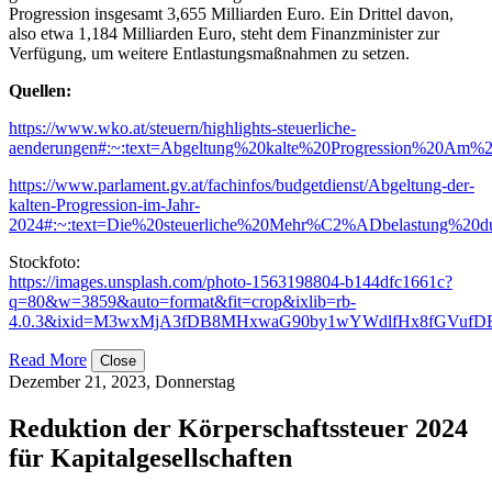
Progression insgesamt 3,655 Milliarden Euro. Ein Drittel davon,
also etwa 1,184 Milliarden Euro, steht dem Finanzminister zur
Verfügung, um weitere Entlastungsmaßnahmen zu setzen.
Quellen:
https://www.wko.at/steuern/highlights-steuerliche-
aenderungen#:~:text=Abgeltung%20kalte%20Progression%20Am%
https://www.parlament.gv.at/fachinfos/budgetdienst/Abgeltung-der-
kalten-Progression-im-Jahr-
2024#:~:text=Die%20steuerliche%20Mehr%C2%ADbelastung%20d
Stockfoto:
https://images.unsplash.com/photo-1563198804-b144dfc1661c?
q=80&w=3859&auto=format&fit=crop&ixlib=rb-
4.0.3&ixid=M3wxMjA3fDB8MHxwaG90by1wYWdlfHx8fGVuf
Read More
Close
Dezember 21, 2023, Donnerstag
Reduktion der Körperschaftssteuer 2024
für Kapitalgesellschaften