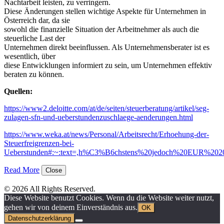
Nachtarbeit leisten, zu verringern.
Diese Änderungen stellen wichtige Aspekte für Unternehmen in
Österreich dar, da sie
sowohl die finanzielle Situation der Arbeitnehmer als auch die
steuerliche Last der
Unternehmen direkt beeinflussen. Als Unternehmensberater ist es
wesentlich, über
diese Entwicklungen informiert zu sein, um Unternehmen effektiv
beraten zu können.
Quellen:
https://www2.deloitte.com/at/de/seiten/steuerberatung/artikel/seg-
zulagen-sfn-und-ueberstundenzuschlaege-aenderungen.html
https://www.weka.at/news/Personal/Arbeitsrecht/Erhoehung-der-
Steuerfreigrenzen-bei-
Ueberstunden#:~:text=,h%C3%B6chstens%20jedoch%20EUR%20
Read More
Close
© 2026 All Rights Reserved.
Diese Website benutzt Cookies. Wenn du die Website weiter nutzt,
gehen wir von deinem Einverständnis aus.
OK
Datenschutzerklärung